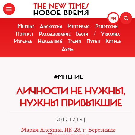
THE NEW TIMES
НОВОЕ ВРЕМЯ
EN
Мнение
Дискуссия
Интервью
Репрессии
Портрет
Расследование
Блоги
/
Украина
Израиль
Навальный
Трамп
Путин
Кремль
Дума
#МНЕНИЕ
ЛИЧНОСТИ НЕ НУЖНЫ,
НУЖНЫ ПРИВЫКШИЕ
2012.12.15 |
Мария Алехина, ИК-28, г. Березники