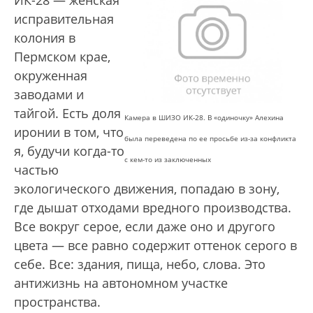
ИК-28 — женская
исправительная
колония в
Пермском крае,
окруженная
заводами и
тайгой. Есть доля
Камера в ШИЗО ИК-28. В «одиночку» Алехина
иронии в том, что
была переведена по ее просьбе из-за конфликта
я, будучи когда-то
с кем-то из заключенных
частью
экологического движения, попадаю в зону,
где дышат отходами вредного производства.
Все вокруг серое, если даже оно и другого
цвета — все равно содержит оттенок серого в
себе. Все: здания, пища, небо, слова. Это
антижизнь на автономном участке
пространства.