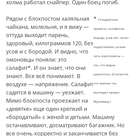
холма работал снайпер. Один боец погиб.
Рядом с блокпостом халяльная
*
Стандартные
чайхана, молельня, и я вижу —
приметы салафитов:
оттуда выходит парень,
борода, усов нет, носят
здоровый, килограммов 120, без
подштанники, штаны
усов и с бородой. И видно, что
чуть коротковаты —
омоновцы поняли: это
так, что видны
салафит*. И он знает, что они
щиколотки. (Считается,
знают. Все всё понимают. В
воздухе — напряжение. Салафит
что именно так
садится в машину — уезжает.
выглядел пророк
Мимо блокпоста проезжает на
Мухаммед.)
«девятке» еще один крепкий и
«бородатый» с женой и детьми. Машину
останавливают, досматривают багажник. Но
все очень корректно и заканчивается без