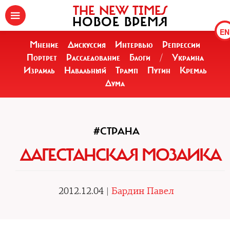
THE NEW TIMES
НОВОЕ ВРЕМЯ
EN
Мнение
Дискуссия
Интервью
Репрессии
Портрет
Расследование
Блоги
/
Украина
Израиль
Навальный
Трамп
Путин
Кремль
Дума
#СТРАНА
ДАГЕСТАНСКАЯ МОЗАИКА
2012.12.04 |
Бардин Павел