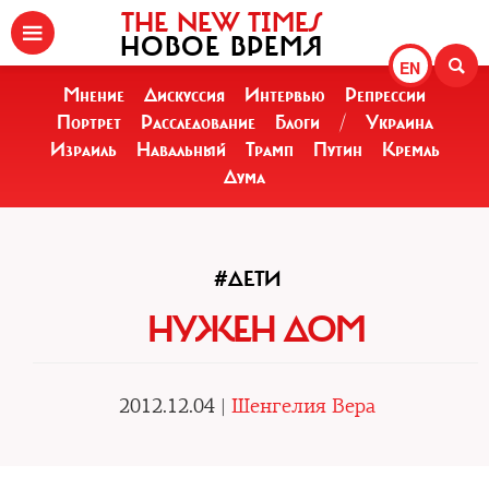
THE NEW TIMES
НОВОЕ ВРЕМЯ
EN
Мнение
Дискуссия
Интервью
Репрессии
Портрет
Расследование
Блоги
/
Украина
Израиль
Навальный
Трамп
Путин
Кремль
Дума
#ДЕТИ
НУЖЕН ДОМ
2012.12.04 |
Шенгелия Вера