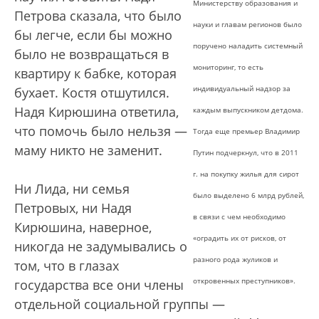
Министерству образования и
Петрова сказала, что было
науки и главам регионов было
бы легче, если бы можно
поручено наладить системный
было не возвращаться в
мониторинг, то есть
квартиру к бабке, которая
индивидуальный надзор за
бухает. Костя отшутился.
Надя Кирюшина ответила,
каждым выпускником детдома.
что помочь было нельзя —
Тогда еще премьер Владимир
маму никто не заменит.
Путин подчеркнул, что в 2011
г. на покупку жилья для сирот
Ни Лида, ни семья
было выделено 6 млрд рублей,
Петровых, ни Надя
в связи с чем необходимо
Кирюшина, наверное,
«оградить их от рисков, от
никогда не задумывались о
разного рода жуликов и
том, что в глазах
откровенных преступников».
государства все они члены
отдельной социальной группы —