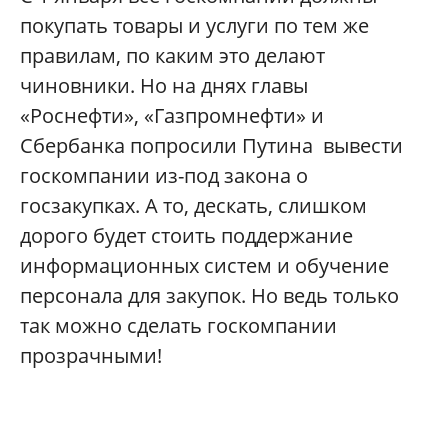
покупать
товары
и
услуги
по
тем
же
правилам
,
по
каким
это
делают
чиновники
.
Но
на
днях
главы
«
Роснефти
», «
Газпромнефти
»
и
Сбербанка
попросили
Путина
вывести
госкомпании
из
-
под
закона
о
госзакупках
.
А
то
,
дескать
,
слишком
дорого
будет
стоить
поддержание
информационных
систем
и
обучение
персонала
для
закупок
.
Но
ведь
только
так
можно
сделать
госкомпании
прозрачными
!