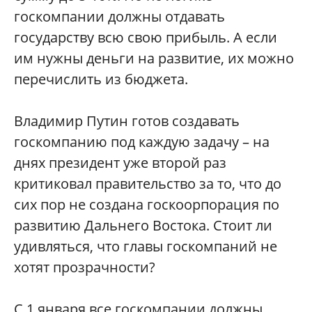
госкомпании
должны
отдавать
государству
всю
свою
прибыль
.
А
если
им
нужны
деньги
на
развитие
,
их
можно
перечислить
из
бюджета
.
Владимир
Путин
готов
создавать
госкомпанию
под
каждую
задачу
–
на
днях
президент
уже
второй
раз
критиковал
правительство
за
то
,
что
до
сих
пор
не
создана
госкоорпорация
по
развитию
Дальнего
Востока
.
Стоит
ли
удивляться
,
что
главы
госкомпаний
не
хотят
прозрачности
?
С
1
января
все
госкомпании
должны