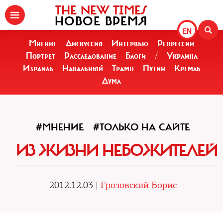
THE NEW TIMES
НОВОЕ ВРЕМЯ
EN
Мнение
Дискуссия
Интервью
Репрессии
Портрет
Расследование
Блоги
/
Украина
Израиль
Навальный
Трамп
Путин
Кремль
Дума
#МНЕНИЕ
#ТОЛЬКО НА САЙТЕ
ИЗ ЖИЗНИ НЕБОЖИТЕЛЕЙ
2012.12.03 |
Грозовский Борис