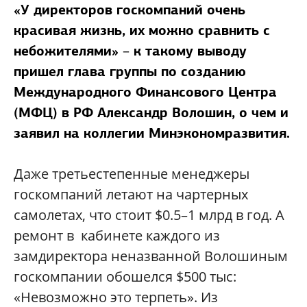
«
У
директоров
госкомпаний
очень
красивая
жизнь
,
их
можно
сравнить
с
–
небожителями
»
к
такому
выводу
пришел
глава
группы
по
созданию
Международного
Финансового
Центра
(
МФЦ
)
в
РФ
Александр
Волошин
,
о
чем
и
заявил
на
коллегии
Минэкономразвития
.
Даже
третьестепенные
менеджеры
госкомпаний
летают
на
чартерных
самолетах
,
что
стоит
$0.5–1
млрд
в
год
.
А
ремонт
в
кабинете
каждого
из
замдиректора
неназванной
Волошиным
госкомпании
обошелся
$500
тыс
:
«
Невозможно
это
терпеть
».
Из