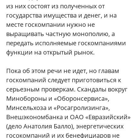
из
них
состоят
из
полученных
от
государства
имущества
и
денег
,
и
на
месте
госкомпании
нужно
не
выращивать
частную
монополию
,
а
передать
исполняемые
госкомпаниями
функции
на
открытый
рынок
.
Пока
об
этом
речи
не
идет
,
но
главам
госкомпаний
следует
приготовиться
к
серьезным
проверкам
.
Скандалы
вокруг
Минобороны
и
«
Оборонсервиса
»,
Минсельхоза
и
«
Росагролизинга
»,
Внешэкономбанка
и
ОАО
«
Евразийский
»
(
дело
Анатолия
Балло
),
энергетических
госокомпаний
и
их
бенефициаров
не