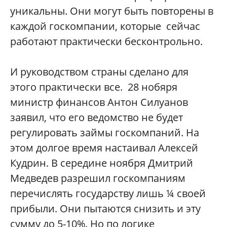
уникальны
.
Они
могут
быть
повторены
в
каждой
госкомпании
,
которые
сейчас
работают
практически
бесконтрольно
.
И
руководством
страны
сделано
для
этого
практически
все
. 28
нобяря
министр
финансов
Антон
Силуанов
заявил
,
что
его
ведомство
не
будет
регулировать
займы
госкомпаний
.
На
этом
долгое
время
настаивал
Алексей
Кудрин
.
В
середине
ноября
Дмитрий
Медведев
разрешил
госкомпаниям
перечислять
государству
лишь
¼
своей
прибыли
.
Они
пытаются
снизить
и
эту
сумму
до
5-10%.
Но
по
логике