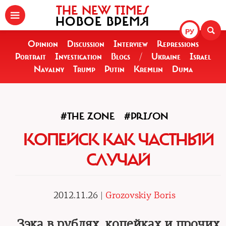
THE NEW TIMES
НОВОЕ ВРЕМЯ
РУ
Opinion
Discussion
Interview
Repressions
Portrait
Investigation
Blogs
/
Ukraine
Israel
Navalny
Trump
Putin
Kremlin
Duma
#THE ZONE
#PRISON
КОПЕЙСК КАК ЧАСТНЫЙ
СЛУЧАЙ
2012.11.26 |
Grozovskiy Boris
Зэка в рублях, копейках и прочих