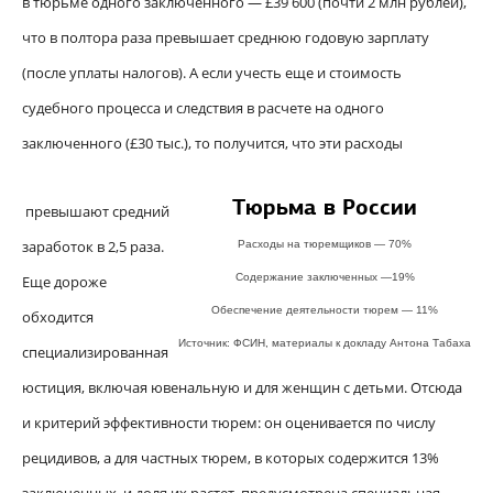
в тюрьме одного заключенного — £39 600 (почти 2 млн рублей),
что в полтора раза превышает среднюю годовую зарплату
(после уплаты налогов). А если учесть еще и стоимость
судебного процесса и следствия в расчете на одного
заключенного (£30 тыс.), то получится, что эти расходы
Тюрьма в России
превышают средний
заработок в 2,5 раза.
Расходы на тюремщиков
— 70%
Содержание заключенных
—19%
Еще дороже
Обеспечение деятельности тюрем
— 11%
обходится
Источник: ФСИН, материалы к докладу Антона Табаха
специализированная
юстиция, включая ювенальную и для женщин с детьми. Отсюда
и критерий эффективности тюрем: он оценивается по числу
рецидивов, а для частных тюрем, в которых содержится 13%