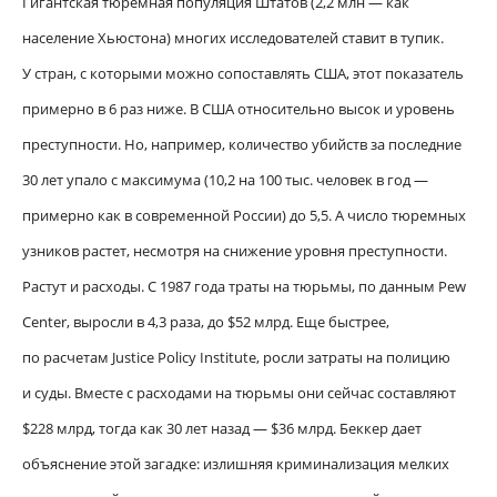
Гигантская тюремная популяция Штатов (2,2 млн — как
население Хьюстона) многих исследователей ставит в тупик.
У стран, с которыми можно сопоставлять США, этот показатель
примерно в 6 раз ниже. В США относительно высок и уровень
преступности. Но, например, количество убийств за последние
30 лет упало с максимума (10,2 на 100 тыс. человек в год —
примерно как в современной России) до 5,5. А число тюремных
узников растет, несмотря на снижение уровня преступности.
Растут и расходы. С 1987 года траты на тюрьмы, по данным Pew
Center, выросли в 4,3 раза, до $52 млрд. Еще быстрее,
по расчетам Justice Policy Institute, росли затраты на полицию
и суды. Вместе с расходами на тюрьмы они сейчас составляют
$228 млрд, тогда как 30 лет назад — $36 млрд. Беккер дает
объяснение этой загадке: излишняя криминализация мелких