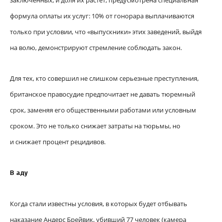
заключенных, и доля их растет, предусмотрена специальная
формула оплаты их услуг: 10% от гонорара выплачиваются
только при условии, что «выпускники» этих заведений, выйдя
на волю, демонстрируют стремление соблюдать закон.
Для тех, кто совершил не слишком серьезные преступления,
британское правосудие предпочитает не давать тюремный
срок, заменяя его общественными работами или условным
сроком. Это не только снижает затраты на тюрьмы, но
и снижает процент рецидивов.
В аду
Когда стали известны условия, в которых будет отбывать
наказание Андерс Брейвик, убивший 77 человек (камера