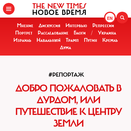
THE NEW TIMES
НОВОЕ ВРЕМЯ
EN
Мнение
Дискуссия
Интервью
Репрессии
Портрет
Расследование
Блоги
/
Украина
Израиль
Навальный
Трамп
Путин
Кремль
Дума
#РЕПОРТАЖ
ДОБРО ПОЖАЛОВАТЬ В
ДУРДОМ, ИЛИ
ПУТЕШЕСТВИЕ К ЦЕНТРУ
ЗЕМЛИ