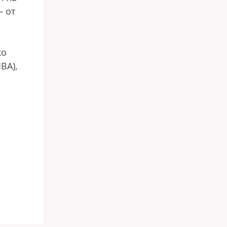
— от
ко
BA),
а