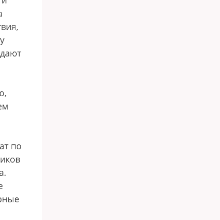
 и
а
вия,
у
ждают
ю,
ем
ат по
ников
а.
е
арные