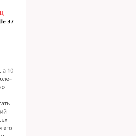
Ш,
Ше 37
 а 10
июле–
но
тать
рий
сех
м его