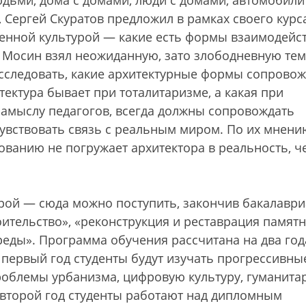
дьми, дома с домами, люди с домами, автомобили
, Сергей Скуратов предложил в рамках своего курс
енной культурой — какие есть формы взаимодейст
н Мосин взял неожиданную, зато злободневную тем
 исследовать, какие архитектурные формы сопрово
итектура бывает при тоталитаризме, а какая при
замыслу педагогов, всегда должны сопровождать
увствовать связь с реальным миром. По их мнени
ванию не погружает архитектора в реальность, ч
ой — сюда можно поступить, закончив бакалаври
оительство», «реконструкция и реставрация памят
реды». Программа обучения рассчитана на два год
 первый год студенты будут изучать прогрессивны
проблемы урбанизма, цифровую культуру, гуманит
 второй год студенты работают над дипломным