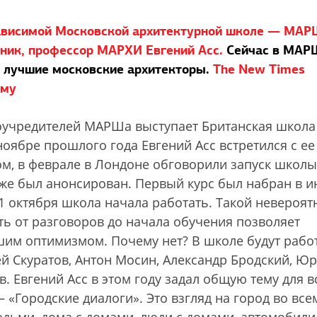
езависимой Московской архитектурной школе — МАР
жник, профессор МАРХИ Евгений Асс.
Сейчас в МАР
ь лучшие московские архитекторы.
T
he New Times
ому
оучредителей МАРШа выступает Британская школа
ноябре прошлого года Евгений Асс встретился с ее
м, в феврале в Лондоне обговорили запуск школы,
уже был анонсирован. Первый курс был набран в 
с 1 октября школа начала работать. Такой невероят
ь от разговоров до начала обучения позволяет
шим оптимизмом. Почему нет? В школе будут рабо
й Скуратов, Антон Мосин, Александр Бродский, Ю
. Евгений Асс в этом году задал общую тему для в
Городские диалоги». Это взгляд на город во все