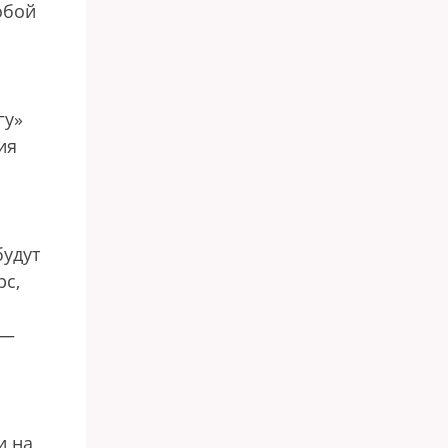
обой
гу»
ия
будут
рс,
 —
и на