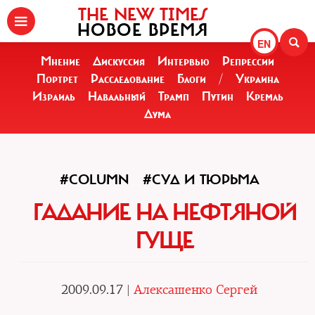
THE NEW TIMES
НОВОЕ ВРЕМЯ
EN
Мнение
Дискуссия
Интервью
Репрессии
Портрет
Расследование
Блоги
/
Украина
Израиль
Навальный
Трамп
Путин
Кремль
Дума
#COLUMN
#СУД И ТЮРЬМА
ГАДАНИЕ НА НЕФТЯНОЙ
ГУЩЕ
2009.09.17 |
Алексашенко Сергей