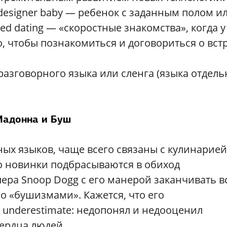
 designer baby — ребенок с заданным полом и
d dating — «скоростные знакомства», когда у
о, чтобы познакомиться и договориться о вст
разговорного языка или сленга (языка отдел
адонна и Буш
ых языков, чаще всего cвязаны с кулинарией
то новинки подбрасываются в обиход
ера Snoop Dogg с его манерой заканчивать в
го «бушизмами». Кажется, что его
и underestimate: недопонял и недооценил
ердца людей.