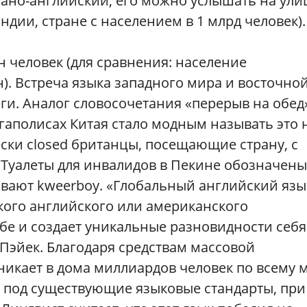
спано-английский, его можно услышать на ули
ндии, стране с населением в 1 млрд человек).
н человек (для сравнения: население
). Встреча языка западного мира и восточно
и. Аналог словосочетания «перерыв на обед
егаполисах Китая стало модным называть это 
ески closed британцы, посещающие страну, с
 Туалеты для инвалидов в Пекине обозначены
ывают kweerboy. «Глобальный английский язы
кого английского или американского
ебе и создает уникальные разновидности себя
 Пэйек. Благодаря средствам массовой
икает в дома миллиардов человек по всему м
я под существующие языковые стандарты, при