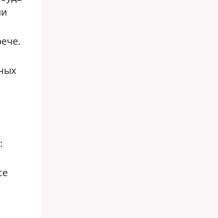
ли
рече.
ьных
:
се