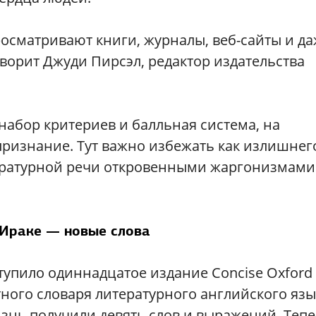
осматривают книги, журналы, веб-сайты и д
оворит Джуди Пирсэл, редактор издательства
набор критериев и балльная система, на
признание. Тут важно избежать как излишнег
тературной речи откровенными жаргонизмами
 Ираке — новые слова
тупило одиннадцатое издание Concise Oxford
етного словаря литературного английского язы
знь получили девять слов и выражений. Теп