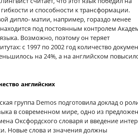
 Лингвист считает, что этот язык победил на
 гибкости и способности к трансформации.
ой дипло- матии, например, гораздо менее
 находится под постоянным контролем Акаде
 языка. Возможно, поэтому он теряет
утах: с 1997 по 2002 год количество докуме
еньшилось на 24%, а на английском повысил
ество английских
ская группа Demos подготовила доклад о рол
зыка в современном мире, одно из предложе
мена Оксфордского словаря и введение интер
ки. Новые слова и значения должны