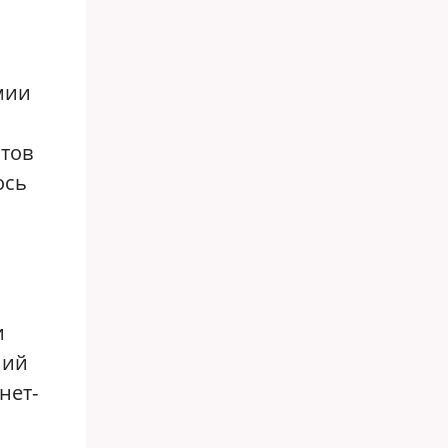
мии
нтов
ось
и
ний
нет-