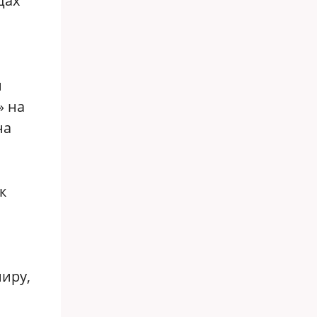
цах
й
» на
на
к
иру,