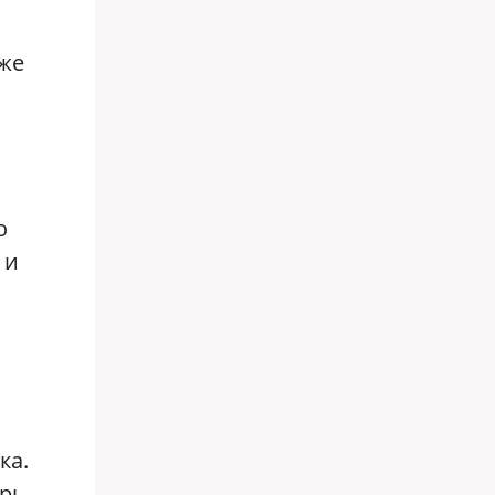
аже
о
 и
ка.
ерь