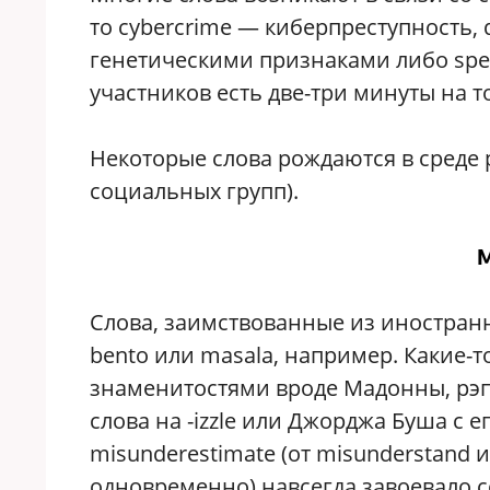
то cybercrime — киберпреступность,
генетическими признаками либо spee
участников есть две-три минуты на т
Некоторые слова рождаются в среде 
социальных групп).
М
Слова, заимствованные из иностранн
bento или masala, например. Какие-
знаменитостями вроде Мадонны, рэп
слова на -izzle или Джорджа Буша с е
misunderestimate (от misunderstand 
одновременно) навсегда завоевало с