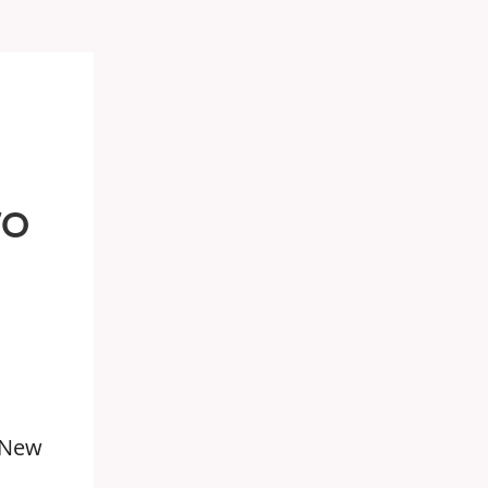
ГО
 New