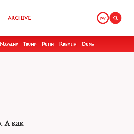
ARCHIVE
РУ
Navalny
Trump
Putin
Kremlin
Duma
. А как