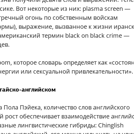
сике. Вот некоторые из них: plasma screen —
стречный огонь по собственным войскам
ормы), выражение, вызванное к жизни иранс
американский термин black on black crime —
ев.
oom, которое словарь определяет как «состоя
энергии или сексуальной привлекательности».
тайско-английском
 Пола Пэйека, количество слов английского
ый рост обеспечивает взаимодействие англий
зные лингвистические гибриды: Chinglish