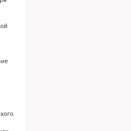
кой
ние
ского