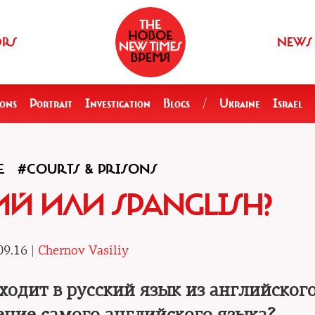
ORS
NEWS
ions
Portrait
Investigation
Blogs
/
Ukraine
Israel
E
#COURTS & PRISONS
Й ИЛИ SPANGLISH?
09.16 |
Chernov Vasiliy
одит в русский язык из английского