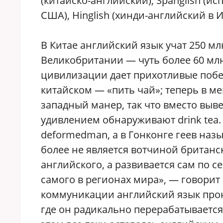
(китайско-английский), Spanglish (и
США), Hinglish (хинди-английский в И
В Китае английский язык учат 250 мл
Великобритании — чуть более 60 млн
цивилизации дает прихотливые побег
китайском — «пить чай»; теперь в м
западный манер, так что вместо выв
удивлением обнаруживают drink tea.
deformedman, а в Гонконге геев наз
более не является вотчиной британс
английского, а развивается сам по с
самого в регионах мира», — говорит
коммуникации английский язык прон
где он радикально перерабатываетс