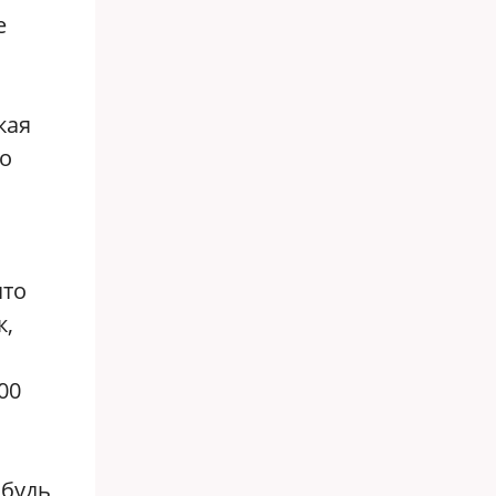
е
кая
Но
что
к,
00
 будь