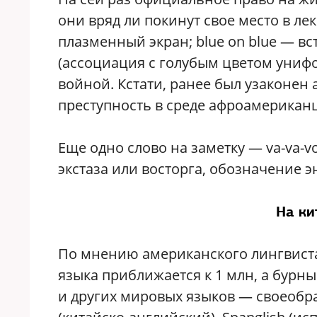
они вряд ли покинут свое место в лек
плазменный экран; blue on blue — в
(ассоциация с голубым цветом униф
войной. Кстати, ранее был узаконен 
преступность в среде афроамериканц
Еще одно слово на заметку — va-va-v
экстаза или восторга, обозначение 
На ки
По мнению американского лингвиста
языка приближается к 1 млн, а бурн
и других мировых языков — своеобра