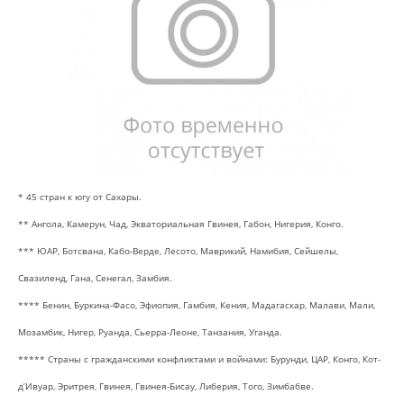
* 45 стран к югу от Сахары.
** Ангола, Камерун, Чад, Экваториальная Гвинея, Габон, Нигерия, Конго.
*** ЮАР, Ботсвана, Кабо-Верде, Лесото, Маврикий, Намибия, Сейшелы,
Свазиленд, Гана, Сенегал, Замбия.
**** Бенин, Буркина-Фасо, Эфиопия, Гамбия, Кения, Мадагаскар, Малави, Мали,
Мозамбик, Нигер, Руанда, Сьерра-Леоне, Танзания, Уганда.
***** Страны с гражданскими конфликтами и войнами: Бурунди, ЦАР, Конго, Кот-
д’Ивуар, Эритрея, Гвинея, Гвинея-Бисау, Либерия, Того, Зимбабве.