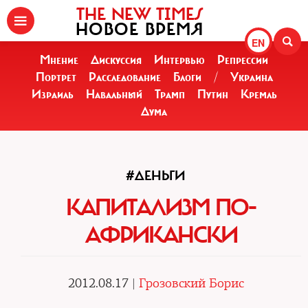
THE NEW TIMES
НОВОЕ ВРЕМЯ
EN
Мнение
Дискуссия
Интервью
Репрессии
Портрет
Расследование
Блоги
/
Украина
Израиль
Навальный
Трамп
Путин
Кремль
Дума
#ДЕНЬГИ
КАПИТАЛИЗМ ПО-
АФРИКАНСКИ
2012.08.17 |
Грозовский Борис