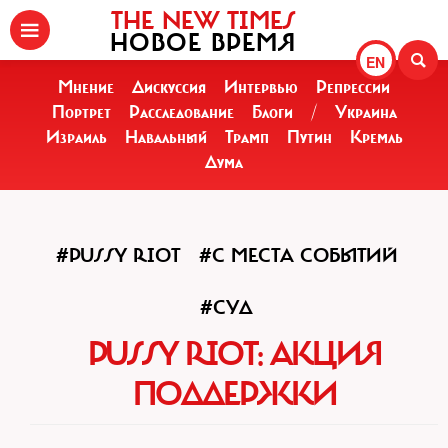
THE NEW TIMES
НОВОЕ ВРЕМЯ
EN
Мнение
Дискуссия
Интервью
Репрессии
Портрет
Расследование
Блоги
/
Украина
Израиль
Навальный
Трамп
Путин
Кремль
Дума
#PUSSY RIOT
#С МЕСТА СОБЫТИЙ
#СУД
PUSSY RIOT: АКЦИЯ
ПОДДЕРЖКИ