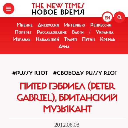
THE NEW TIMES
НОВОЕ ВРЕМЯ
EN
Мнение
Дискуссия
Интервью
Репрессии
Портрет
Расследование
Блоги
/
Украина
Израиль
Навальный
Трамп
Путин
Кремль
Дума
#PUSSY RIOT
#СВОБОДУ PUSSY RIOT
ПИТЕР ГЭБРИЕЛ (PETER
GABRIEL), БРИТАНСКИЙ
МУЗЫКАНТ
2012.08.03