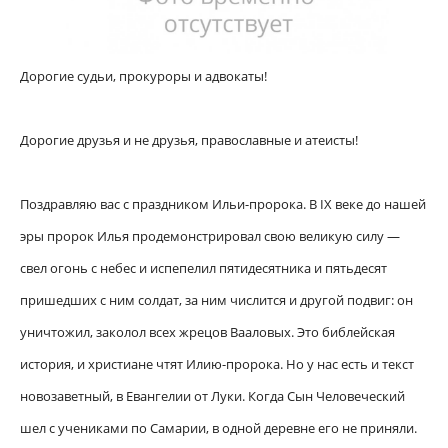
Дорогие судьи, прокуроры и адвокаты!
Дорогие друзья и не друзья, православные и атеисты!
Поздравляю вас с праздником Ильи-пророка. В IX веке до нашей
эры пророк Илья продемонстрировал свою великую силу —
свел огонь с небес и испепелил пятидесятника и пятьдесят
пришедших с ним солдат, за ним числится и другой подвиг: он
уничтожил, заколол всех жрецов Вааловых. Это библейская
история, и христиане чтят Илию-пророка. Но у нас есть и текст
новозаветный, в Евангелии от Луки. Когда Сын Человеческий
шел с учениками по Самарии, в одной деревне его не приняли.