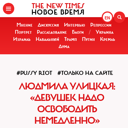
THE NEW TIMES
НОВОЕ ВРЕМЯ
EN
Мнение
Дискуссия
Интервью
Репрессии
Портрет
Расследование
Блоги
/
Украина
Израиль
Навальный
Трамп
Путин
Кремль
Дума
#PUSSY RIOT
#ТОЛЬКО НА САЙТЕ
ЛЮДМИЛА УЛИЦКАЯ:
«ДЕВУШЕК НАДО
ОСВОБОДИТЬ
НЕМЕДЛЕННО»