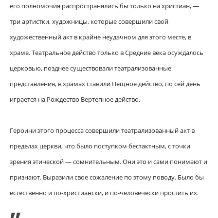
его полномочия распространялись бы только на христиан, —
три артистки, художницы, которые совершили свой
художественный акт в крайне неудачном для этого месте, в
храме. Театральное действо только в Средние века осуждалось
церковью, позднее существовали театрализованные
представления, в храмах ставили Пещное действо, по сей день
играется на Рождество Вертепное действо.
Героини этого процесса совершили театрализованный акт в
пределах церкви, что было поступком бестактным, с точки
зрения этической — сомнительным. Они это и сами понимают и
признают. Выразили свое сожаление по этому поводу. Было бы
естественно и по-христиански, и по-человечески простить их.
„