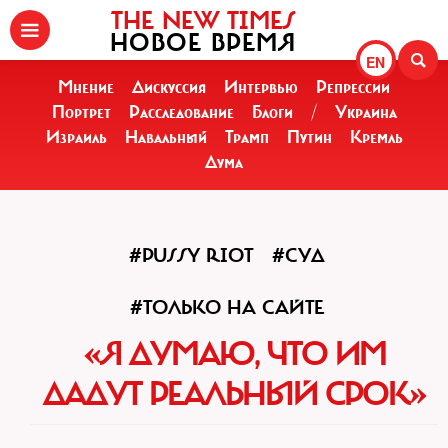
THE NEW TIMES
НОВОЕ ВРЕМЯ
EN
Мнение
Дискуссия
Интервью
Репрессии
Портрет
Расследование
Блоги
/
Украина
Израиль
Навальный
Трамп
Путин
Кремль
Дума
#PUSSY RIOT
#СУД
#ТОЛЬКО НА САЙТЕ
«Я ДУМАЮ, ЧТО ИМ
ДАДУТ РЕАЛЬНЫЙ СРОК»