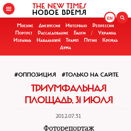
THE NEW TIMES
НОВОЕ ВРЕМЯ
EN
Мнение
Дискуссия
Интервью
Репрессии
Портрет
Расследование
Блоги
/
Украина
Израиль
Навальный
Трамп
Путин
Кремль
Дума
#ОППОЗИЦИЯ
#ТОЛЬКО НА САЙТЕ
ТРИУМФАЛЬНАЯ
ПЛОЩАДЬ. 31 ИЮЛЯ
2012.07.31
Фоторепортаж