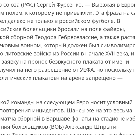
 союза (РФС) Сергей Фурсенко. — Выезжая в Евро
 полем, к которому не привыкли». Эта фраза на 
ел далеко не только в российском футболе. В
сийские болельщики бросали на поле файеры,
ой сборной Теодора Гебреселассие, а также раст
евековым воином, который должен был символизир
литовские войска из России в начале XVII века, и
о заявку на пронос безвкусного плаката от имени
лучил на него разрешение от УЕФА, но поскольку 
олитических плакатов» на арене запрещено —
ской команды на следующем Евро носит условный
е повторения инцидентов. Шансы же на это весьма
я матча сборной в Варшаве фанаты на стадионе из
нения болельщиков (ВОБ) Александр Шпрыгин
того Фурсенко и произнес сакраментальную фразу