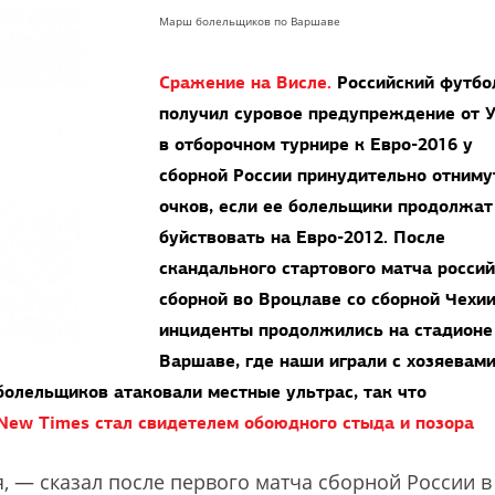
Марш болельщиков по Варшаве
Сражение на Висле.
Российский футбо
получил суровое предупреждение от 
в отборочном турнире к Евро-2016 у
сборной России принудительно отниму
очков, если ее болельщики продолжат
буйствовать на Евро-2012. После
скандального стартового матча росси
сборной во Вроцлаве со сборной Чехи
инциденты продолжились на стадионе
Варшаве, где наши играли с хозяевам
 болельщиков атаковали местные ультрас, так что
New Times стал свидетелем обоюдного стыда и позора
, — сказал после первого матча сборной России в