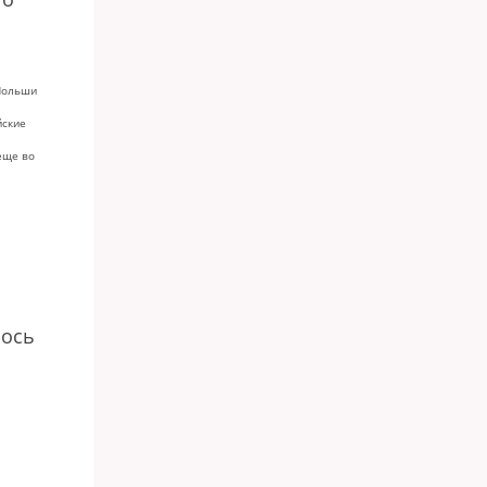
Польши
йские
еще во
лось