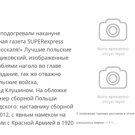
 подогревали накануне
ая газета SUPERexpress
москаля!» Лучшие польские
щиковский, изображенные
аблями наголо во главе
здание, так же отважно
льские войска,
од Клушином. На обложке
енер сборной Польши
ского: наставнику сборной
012, с явным намеком на
С хозяевами турнира россияне в итоге
ии с Красной Армией в 1920
разошлись миром — 1:1...