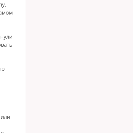
пу,
самом
янули
овать
по
били
 о