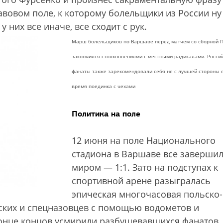
овом поле, к которому болельщики из России ну
у них все иначе, все сходит с рук.
Марш болельщиков по Варшаве перед матчем со сборной 
закончился столкновениями с местными радикалами. Росси
фанаты также зарекомендовали себя не с лучшей стороны 
время поединка с чехами
Политика на поле
12 июня на поле Национального
стадиона в Варшаве все заверши
миром — 1:1. Зато на подступах к
спортивной арене разыгралась
эпическая многочасовая польско-
йских и спецназовцев с помощью водометов и
в конце концов усмирили разбушевавшихся фанатов.