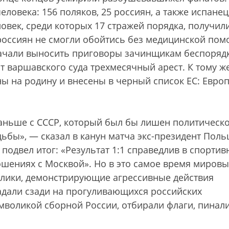
ловека: 156 поляков, 25 россиян, а также испанец
ловек, среди которых 17 стражей порядка, получил
 россиян не смогли обойтись без медицинской пом
ачали выносить приговоры зачинщикам беспорядк
т варшавского суда трехмесячный арест. К тому ж
ы на родину и внесены в черный список ЕС: Европ
аньше с СССР, который был бы лишен политическ
удьбы», — сказал в канун матча экс-президент Пол
подвел итог: «Результат 1:1 справедлив в спорти
ошениях с Москвой». Но в это самое время миров
олики, демонстрирующие агрессивные действия
падали сзади на прогуливающихся российских
мволикой сборной России, отбирали флаги, пинали