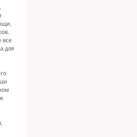
,
и
ощи.
ов.
е все
а для
ого
ьши
вном
ые
,