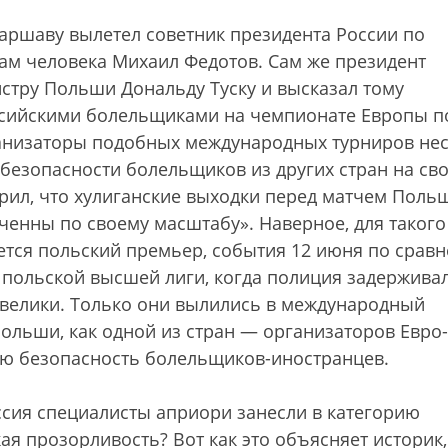
аршаву вылетел советник президента России по
ам человека Михаил Федотов. Сам же президент
тру Польши Дональду Туску и высказал тому
ссийскими болельщиками на чемпионате Европы п
рганизаторы подобных международных турниров нес
безопасности болельщиков из других стран на св
ерил, что хулиганские выходки перед матчем Поль
ченны по своему масштабу». Наверное, для такого
ется польский премьер, события 12 июня по срав
 польской высшей лиги, когда полиция задержива
невелики. Только они вылились в международный
ольши, как одной из стран — организаторов Евро-
ую безопасность болельщиков-иностранцев.
сия специалисты априори занесли в категорию
ая прозорливость? Вот как это объясняет историк,