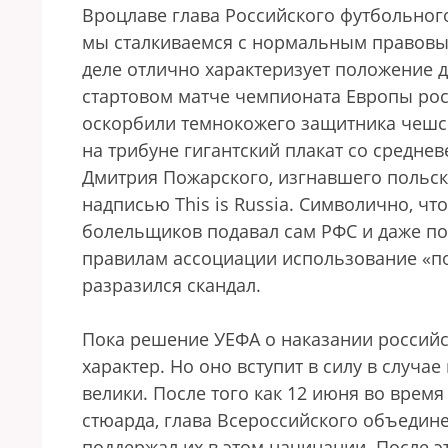
Вроцлаве глава Российского футбольного
мы сталкиваемся с нормальным правовым
деле отлично характеризует положение д
стартовом матче чемпионата Европы рос
оскорбили темнокожего защитника чешск
на трибуне гигантский плакат со средн
Дмитрия Пожарского, изгнавшего польско-
надписью This is Russia. Символично, чт
болельщиков подавал сам РФС и даже по
правилам ассоциации использование «п
разразился скандал.
Пока решение УЕФА о наказании россий
характер. Но оно вступит в силу в случа
велики. После того как 12 июня во врем
стюарда, глава Всероссийского объеди
поддержал их в этом начинании. После э