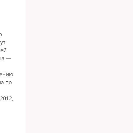
о
ут
оей
ша —
нению
ла по
2012,