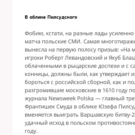
В облике Пилсудского
Фобию, кстати, на разные лады усиленно
матча польские СМИ. Самая многотиражн
вынесла на первую полосу призыв: «На 
игроки Роберт Левандовский и Якуб Бла
облаченными в рыцарские доспехи и с с
конницы, должны были, как утверждает и
бороться с российской сборной, как и по
разгромившие московские в 1610 году п
журнала Newsweek Polska — главный тр
Франтишек Смуда в облике Юзефа Пилсуд
вменяется выиграть Варшавскую битву-2
удачный исход в польском противостоян
году.