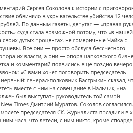
мментарий Сергея Соколова к истории с приговоро
дствие обвиняло в укрывательстве убийства 12 чел
 рублей. По данным газеты, депутат — «правая рук
кость» суда стала возможной потому, что «в нашей
а своих дутых процентах, не гомеричные Чайка с
рушевы. Все они — просто обслуга бессчетного
опора их власти, а они — опора цапковского бизне
метка и комментарий появились еще поздно вечеро
 звонок: «С вами хочет поговорить председатель
нервный: генерал-полковник Бастрыкин сказал, ч
ететь вместе с ним на совещание в Нальчик, «на
олжен был выступать руководитель той самой
 New Times Дмитрий Муратов. Соколов согласился
амолете председателя СК. Журналиста посадили в х
шним часа, что летели, с ним никто, кроме стюарде