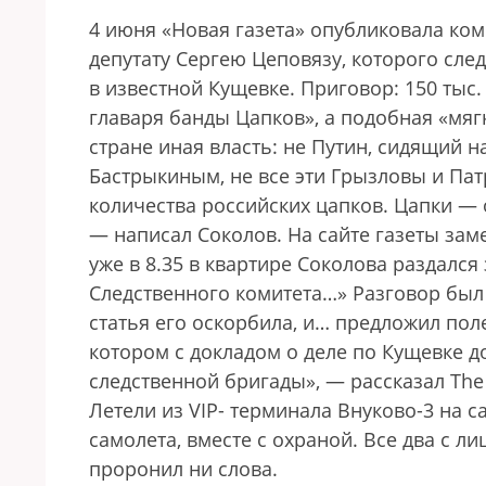
4 июня «Новая газета» опубликовала ко
депутату Сергею Цеповязу, которого сле
в известной Кущевке. Приговор: 150 тыс.
главаря банды Цапков», а подобная «мяг
стране иная власть: не Путин, сидящий н
Бастрыкиным, не все эти Грызловы и Пат
количества российских цапков. Цапки — 
— написал Соколов. На сайте газеты за
уже в 8.35 в квартире Соколова раздался
Следственного комитета…» Разговор был 
статья его оскорбила, и… предложил пол
котором с докладом о деле по Кущевке д
следственной бригады», — рассказал The
Летели из VIP- терминала Внуково-3 на с
самолета, вместе с охраной. Все два с ли
проронил ни слова.