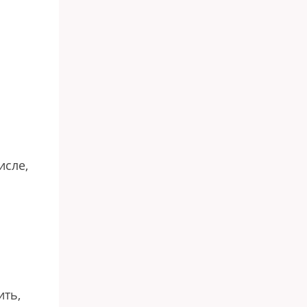
исле,
ить,