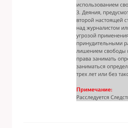
использованием сво
3. Деяния, предусм
второй настоящей с
над журналистом или
угрозой применения
принудительными ра
лишением свободы н
права занимать опр
заниматься определ
трех лет или без так
Примечание:
Расследуется Следс