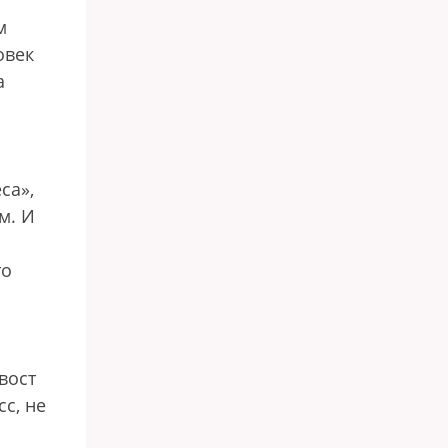
м
овек
а
са»,
м. И
то
.
вост
сс, не