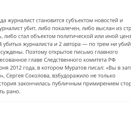
гда журналист становится субъектом новостей и
журналист убит, либо покалечен, либо выслан из ст
, либо стал объектом политической или иной цен
4 убитых журналиста и 2 автора — по трем ни убий
осуждены. Поэтому открытое письмо главного
ресованное главе Следственного комитета РФ
ня 2012 года, в котором Муратов писал: «Вы в за
», Сергея Соколова, взбудоражило не только
история закончилась публичным примирением сто
ть рано.