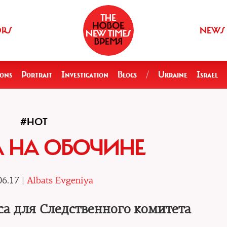
ORS
NEWS
ions
Portrait
Investigation
Blogs
/
Ukraine
Israel
#HOT
 НА ОБОЧИНЕ
06.17 |
Albats Evgeniya
а для Следственного комитета