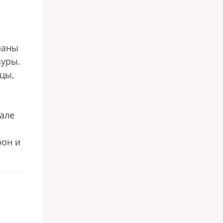
раны
зуры.
цы,
пале
рон и