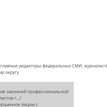
 главные редакторы федеральных СМИ, журналист
му округу
ние законной профессиональной
листов /…/
вершенное лицом с