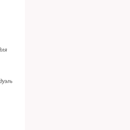
для
дуэль