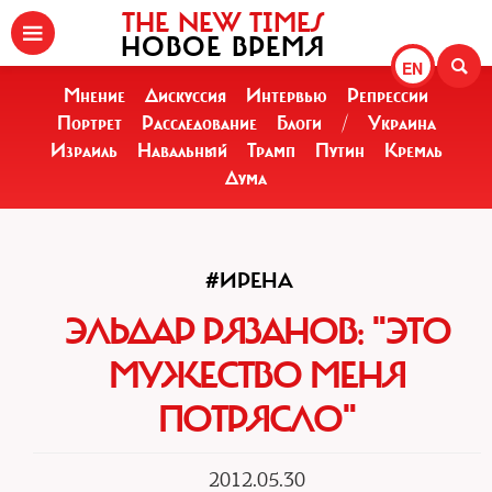
THE NEW TIMES
НОВОЕ ВРЕМЯ
EN
Мнение
Дискуссия
Интервью
Репрессии
Портрет
Расследование
Блоги
/
Украина
Израиль
Навальный
Трамп
Путин
Кремль
Дума
#ИРЕНА
ЭЛЬДАР РЯЗАНОВ: "ЭТО
МУЖЕСТВО МЕНЯ
ПОТРЯСЛО"
2012.05.30