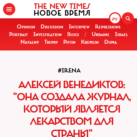
THE NEW TIMES
НОВОЕ ВРЕМЯ
РУ
Opinion
Discussion
Interview
Repressions
Portrait
Investigation
Blogs
/
Ukraine
Israel
Navalny
Trump
Putin
Kremlin
Duma
#IRENA
АЛЕКСЕЙ ВЕНЕДИКТОВ:
"ОНА СОЗДАЛА ЖУРНАЛ,
КОТОРЫЙ ЯВЛЯЕТСЯ
ЛЕКАРСТВОМ ДЛЯ
СТРАНЫ"