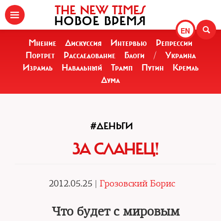
THE NEW TIMES
НОВОЕ ВРЕМЯ
EN
Мнение
Дискуссия
Интервью
Репрессии
Портрет
Расследование
Блоги
/
Украина
Израиль
Навальный
Трамп
Путин
Кремль
Дума
#ДЕНЬГИ
ЗА СЛАНЕЦ!
2012.05.25 |
Грозовский Борис
Что будет с мировым