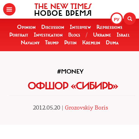
THE NEW TIMES
НОВОЕ ВРЕМЯ
РУ
Opinion
Discussion
Interview
Repressions
Portrait
Investigation
Blogs
/
Ukraine
Israel
Navalny
Trump
Putin
Kremlin
Duma
#MONEY
ОФШОР «СИБИРЬ»
2012.05.20 |
Grozovskiy Boris