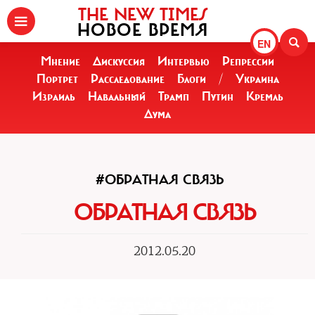
THE NEW TIMES
НОВОЕ ВРЕМЯ
EN
Мнение
Дискуссия
Интервью
Репрессии
Портрет
Расследование
Блоги
/
Украина
Израиль
Навальный
Трамп
Путин
Кремль
Дума
#ОБРАТНАЯ СВЯЗЬ
ОБРАТНАЯ СВЯЗЬ
2012.05.20