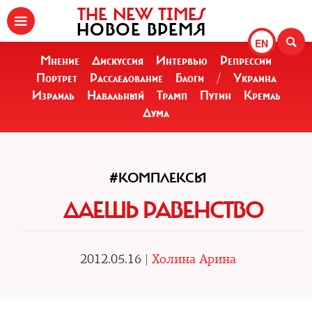
THE NEW TIMES
НОВОЕ ВРЕМЯ
EN
Мнение
Дискуссия
Интервью
Репрессии
Портрет
Расследование
Блоги
/
Украина
Израиль
Навальный
Трамп
Путин
Кремль
Дума
#КОМПЛЕКСЫ
ДАЕШЬ РАВЕНСТВО
2012.05.16 |
Холина Арина