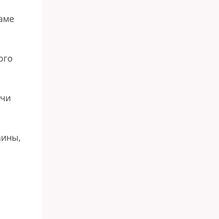
аме
ого
ячи
аины,