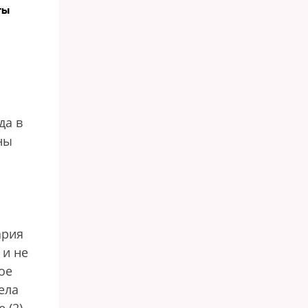
ты
ь
да в
ны
ария
 и не
ое
ела