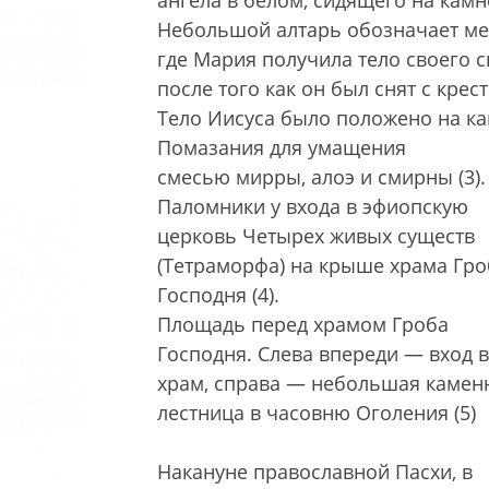
ангела в белом, сидящего на камне
Небольшой алтарь обозначает ме
где Мария получила тело своего с
после того как он был снят с крест
Тело Иисуса было положено на к
Помазания для умащения
смесью мирры, алоэ и смирны (3).
Паломники у входа в эфиопскую
церковь Четырех живых существ
(Тетраморфа) на крыше храма Гро
Господня (4).
Площадь перед храмом Гроба
Господня. Слева впереди — вход в
храм, справа — небольшая камен
лестница в часовню Оголения (5)
Накануне православной Пасхи, в