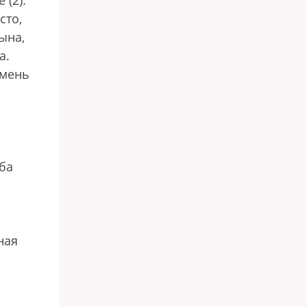
 (2).
сто,
ына,
а.
амень
ба
ная