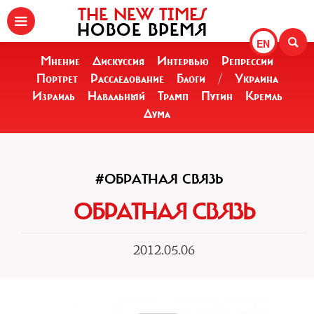
THE NEW TIMES
НОВОЕ ВРЕМЯ
EN
Мнение
Дискуссия
Интервью
Репрессии
Портрет
Расследование
Блоги
/
Украина
Израиль
Навальный
Трамп
Путин
Кремль
Дума
#ОБРАТНАЯ СВЯЗЬ
ОБРАТНАЯ СВЯЗЬ
2012.05.06