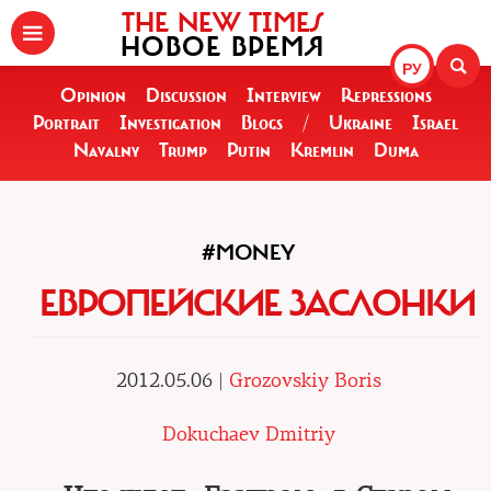
THE NEW TIMES
НОВОЕ ВРЕМЯ
РУ
Opinion
Discussion
Interview
Repressions
Portrait
Investigation
Blogs
/
Ukraine
Israel
Navalny
Trump
Putin
Kremlin
Duma
#MONEY
ЕВРОПЕЙСКИЕ ЗАСЛОНКИ
2012.05.06 |
Grozovskiy Boris
Dokuchaev Dmitriy