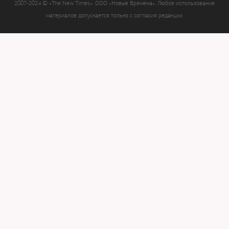
2007-2024 © «The New Times». ООО «Новые Времена». Любое использование
материалов допускается только с согласия редакции.