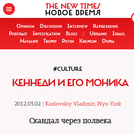
THE NEW TIMES
НОВОЕ ВРЕМЯ
Opinion
Discussion
Interview
Repressions
Portrait
Investigation
Blogs
/
Ukraine
Israel
Navalny
Trump
Putin
Kremlin
Duma
#CULTURE
КЕННЕДИ И ЕГО МОНИКА
2012.03.02 |
Kozlovskiy Vladimir, Nyu-York
Скандал через полвека