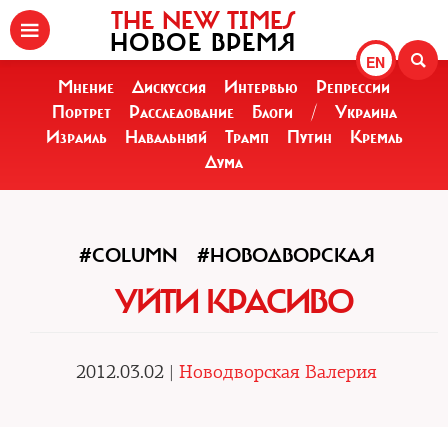
THE NEW TIMES
НОВОЕ ВРЕМЯ
EN
Мнение
Дискуссия
Интервью
Репрессии
Портрет
Расследование
Блоги
/
Украина
Израиль
Навальный
Трамп
Путин
Кремль
Дума
#COLUMN
#НОВОДВОРСКАЯ
УЙТИ КРАСИВО
2012.03.02 |
Новодворская Валерия