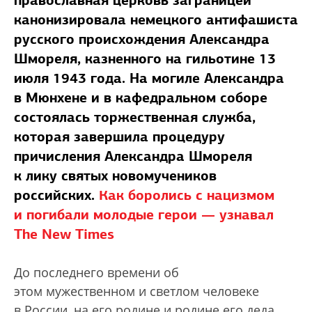
православная церковь заграницей
канонизировала немецкого антифашиста
русского происхождения Александра
Шмореля, казненного на гильотине 13
июля 1943 года. На могиле Александра
в Мюнхене и в кафедральном соборе
состоялась торжественная служба,
которая завершила процедуру
причисления Александра Шмореля
к лику святых новомучеников
российских.
Как боролись с нацизмом
и погибали молодые герои — узнавал
The New Times
До последнего времени об
этом мужественном и светлом человеке
в России, на его родине и родине его деда