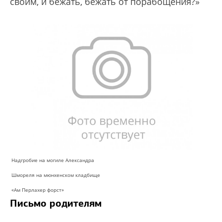
своим, и бежать, бежать от порабощения?»
Надгробие на могиле Александра
Шмореля на мюнхенском кладбище
«Ам Перлахер форст»
Письмо родителям