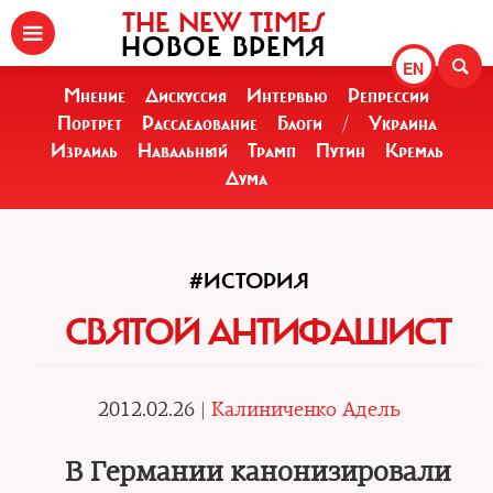
THE NEW TIMES
НОВОЕ ВРЕМЯ
EN
Мнение
Дискуссия
Интервью
Репрессии
Портрет
Расследование
Блоги
/
Украина
Израиль
Навальный
Трамп
Путин
Кремль
Дума
#ИСТОРИЯ
СВЯТОЙ АНТИФАШИСТ
2012.02.26 |
Калиниченко Адель
В Германии канонизировали