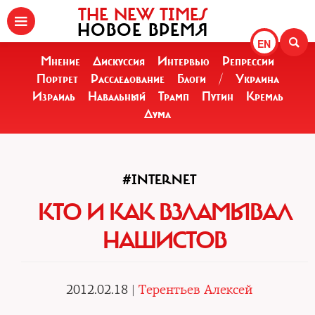
THE NEW TIMES
НОВОЕ ВРЕМЯ
EN
Мнение
Дискуссия
Интервью
Репрессии
Портрет
Расследование
Блоги
/
Украина
Израиль
Навальный
Трамп
Путин
Кремль
Дума
#INTERNET
КТО И КАК ВЗЛАМЫВАЛ
НАШИСТОВ
2012.02.18 |
Терентьев Алексей