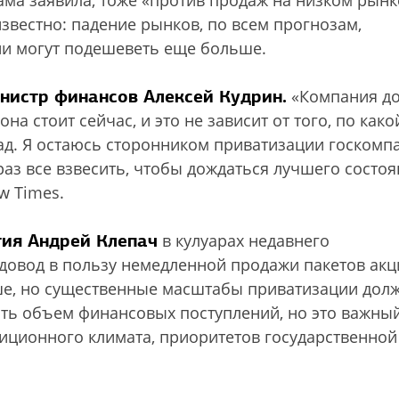
ама заявила, тоже «против продаж на низком рынк
звестно: падение рынков, по всем прогнозам,
ции могут подешеветь еще больше.
нистр финансов Алексей Кудрин.
«Компания д
на стоит сейчас, и это не зависит от того, по како
зад. Я остаюсь сторонником приватизации госкомп
 раз все взвесить, чтобы дождаться лучшего состо
w Times.
ия Андрей Клепач
в кулуарах недавнего
довод в пользу немедленной продажи пакетов акц
ше, но существенные масштабы приватизации дол
ить объем финансовых поступлений, но это важны
тиционного климата, приоритетов государственной