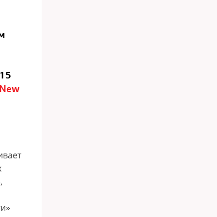
м
 15
 New
ивает
х
,
ти»