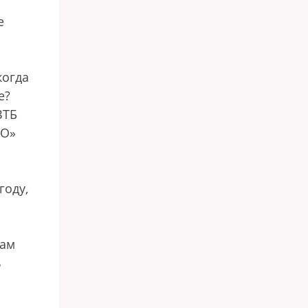
е
когда
е?
ВТБ
PO»
году,
кам
ь