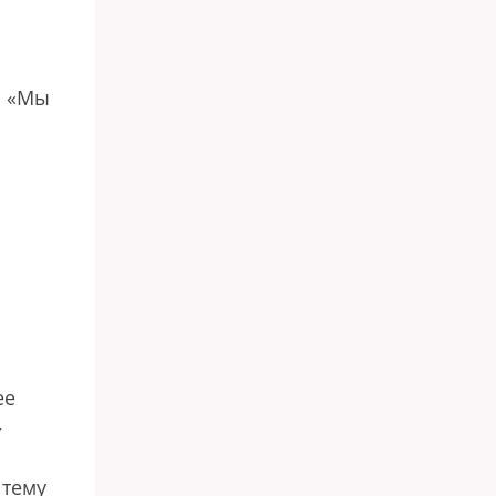
я
: «Мы
ее
-
 тему