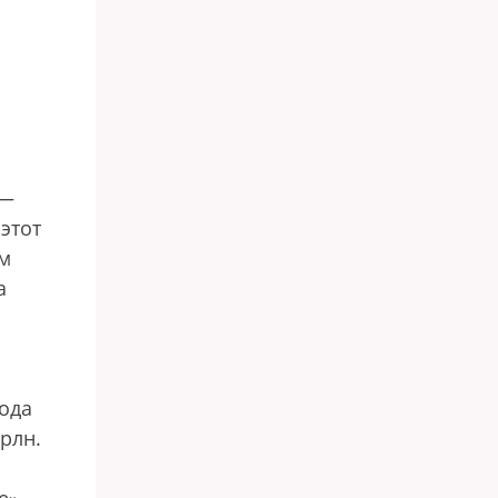
 —
этот
-м
а
года
рлн.