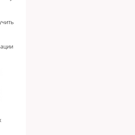
учить
рации
х