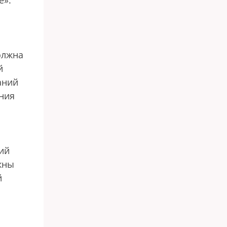
е».
олжна
й
аний
яния
ий
жны
й