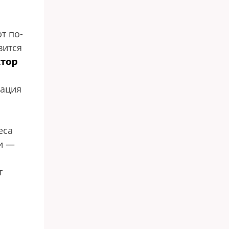
т по-
вится
ктор
зация
еса
ки —
т