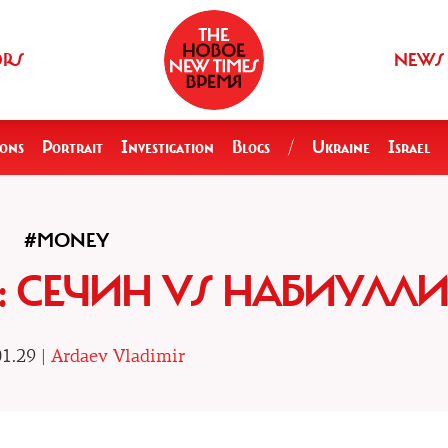
ORS
NEWS
ions
Portrait
Investigation
Blogs
/
Ukraine
Israel
#MONEY
: СЕЧИН VS НАБИУЛЛ
1.29 |
Ardaev Vladimir