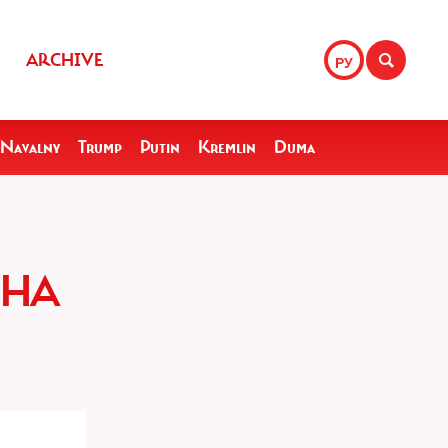
ARCHIVE
РУ
Navalny
Trump
Putin
Kremlin
Duma
ИНА