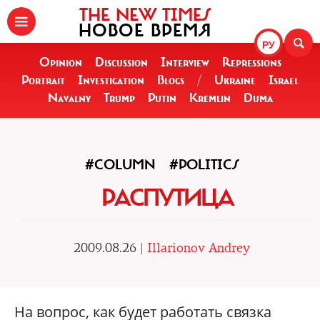
THE NEW TIMES
НОВОЕ ВРЕМЯ
РУ
Opinion
Discussion
Interview
Repressions
Portrait
Investigation
Blogs
/
Ukraine
Israel
Navalny
Trump
Putin
Kremlin
Duma
#COLUMN
#POLITICS
РАСПУТИЦА
2009.08.26 |
Illarionov Andrey
На вопрос, как будет работать связка