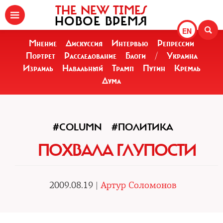
THE NEW TIMES
НОВОЕ ВРЕМЯ
EN
Мнение
Дискуссия
Интервью
Репрессии
Портрет
Расследование
Блоги
/
Украина
Израиль
Навальный
Трамп
Путин
Кремль
Дума
#COLUMN
#ПОЛИТИКА
ПОХВАЛА ГЛУПОСТИ
2009.08.19 |
Артур Соломонов