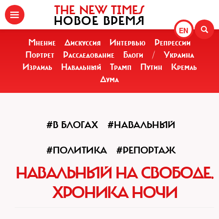
THE NEW TIMES
НОВОЕ ВРЕМЯ
EN
Мнение
Дискуссия
Интервью
Репрессии
Портрет
Расследование
Блоги
/
Украина
Израиль
Навальный
Трамп
Путин
Кремль
Дума
#В БЛОГАХ
#НАВАЛЬНЫЙ
#ПОЛИТИКА
#РЕПОРТАЖ
НАВАЛЬНЫЙ НА СВОБОДЕ.
ХРОНИКА НОЧИ