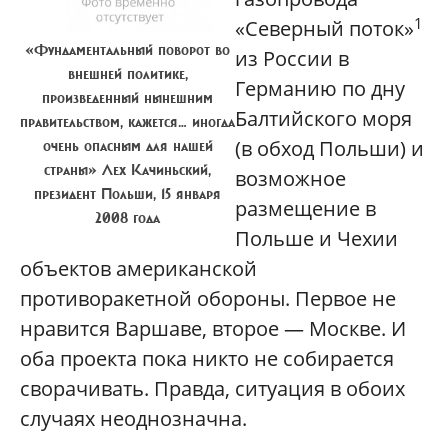
1
«Северный поток»
«Фундаментальный поворот во
из России в
внешней политике,
Германию по дну
произведенный нынешним
Балтийского моря
правительством, кажется… иногда
(в обход Польши) и
очень опасным для нашей
страны» Лех Качиньский,
возможное
президент Польши, 15 января
размещение в
2008 года
Польше и Чехии
объектов американской
противоракетной обороны. Первое не
нравится Варшаве, второе — Москве. И
оба проекта пока никто не собирается
сворачивать. Правда, ситуация в обоих
случаях неоднозначна.