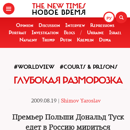
THE NEW TIMES
НОВОЕ ВРЕМЯ
РУ
Opinion
Discussion
Interview
Repressions
Portrait
Investigation
Blogs
/
Ukraine
Israel
Navalny
Trump
Putin
Kremlin
Duma
#WORLDVIEW
#COURTS & PRISONS
ГЛУБОКАЯ РАЗМОРОЗКА
2009.08.19 |
Shimov Yaroslav
Премьер Польши Дональд Туск
едет в Россию мириться