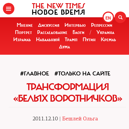
THE NEW TIMES
НОВОЕ ВРЕМЯ
EN
Мнение
Дискуссия
Интервью
Репрессии
Портрет
Расследование
Блоги
/
Украина
Израиль
Навальный
Трамп
Путин
Кремль
Дума
#ГЛАВНОЕ
#ТОЛЬКО НА САЙТЕ
ТРАНСФОРМАЦИЯ
«БЕЛЫХ ВОРОТНИЧКОВ»
2011.12.10 |
Бешлей Ольга