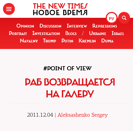
THE NEW TIMES
НОВОЕ ВРЕМЯ
РУ
Opinion
Discussion
Interview
Repressions
Portrait
Investigation
Blogs
/
Ukraine
Israel
Navalny
Trump
Putin
Kremlin
Duma
#POINT OF VIEW
РАБ ВОЗВРАЩАЕТСЯ
НА ГАЛЕРУ
2011.12.04 |
Aleksashenko Sergey