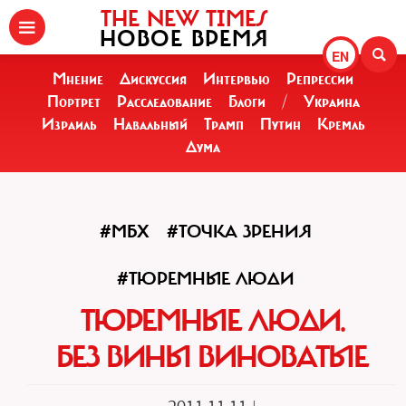
THE NEW TIMES
НОВОЕ ВРЕМЯ
EN
Мнение
Дискуссия
Интервью
Репрессии
Портрет
Расследование
Блоги
/
Украина
Израиль
Навальный
Трамп
Путин
Кремль
Дума
#МБХ
#ТОЧКА ЗРЕНИЯ
#ТЮРЕМНЫЕ ЛЮДИ
ТЮРЕМНЫЕ ЛЮДИ.
БЕЗ ВИНЫ ВИНОВАТЫЕ