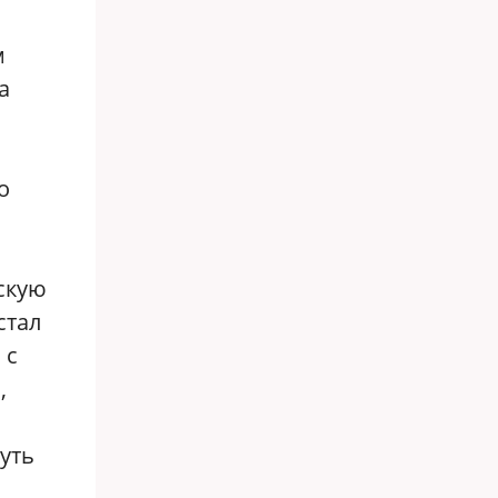
м
а
о
нскую
стал
 с
,
нуть