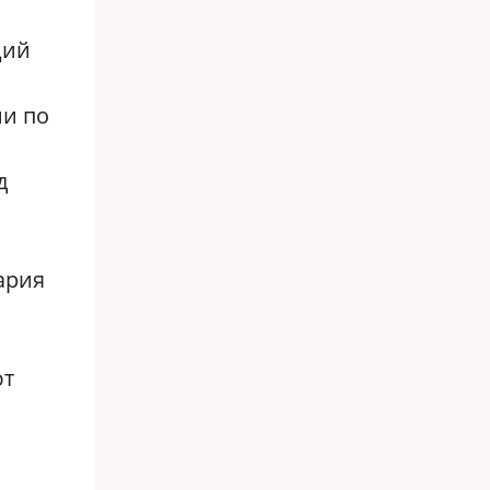
ций
ми по
д
цария
ют