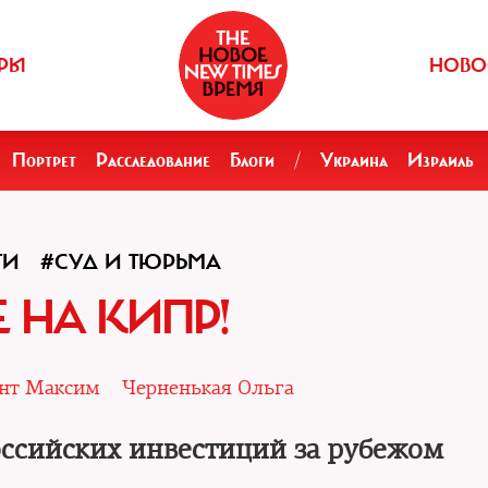
РЫ
НОВО
Портрет
Расследование
Блоги
/
Украина
Израиль
ГИ
#СУД И ТЮРЬМА
Е НА КИПР!
нт Максим
Черненькая Ольга
оссийских инвестиций за рубежом