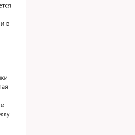
ется
и в
пки
пая
не
ржку