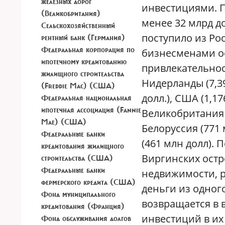
железных дорог
инвестициями. П
(Великобритания)
менее 32 млрд д
Сельскохозяйственный
поступило из Ро
рентный банк (Германия)
Федеральная корпорация по
бизнесменами оф
ипотечному кредитованию
привлекательнос
жилищного строительства
Нидерланды (7,39
(Freddie Mac) (США)
долл.), США (1,17
Федеральная национальная
ипотечная ассоциация (Fannie
Великобритания (
Mae) (США)
Белоруссия (771 
Федеральные банки
(461 млн долл). 
кредитования жилищного
Виргинских остр
строительства (США)
Федеральные банки
недвижимости, 
фермерского кредита (США)
деньги из одного
Фонд муниципального
возвращается в 
кредитования (Франция)
инвестиций в их
Фонд обслуживания долгов