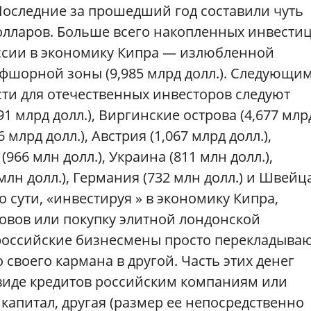
оследние за прошедший год составили чуть
олларов. Больше всего накопленных инвести
ссии в экономику Кипра — излюбленной
шорной зоны (9,985 млрд долл.). Следующи
ти для отечественных инвесторов следуют
1 млрд долл.), Виргинские острова (4,677 млр
6 млрд долл.), Австрия (1,067 млрд долл.),
966 млн долл.), Украина (811 млн долл.),
млн долл.), Германия (732 млн долл.) и Швей
По сути, «инвестируя » в экономику Кипра,
овов или покупку элитной лондонской
российские бизнесмены просто перекладыва
 своего кармана в другой. Часть этих денег
виде кредитов российским компаниям или
 капитал, другая (размер ее непосредственно