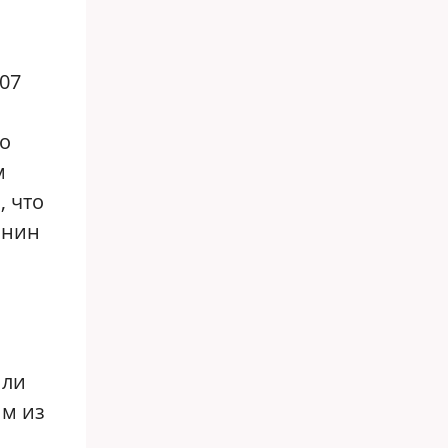
07
ло
м
, что
анин
или
им из