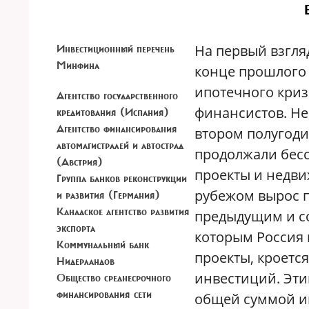
На первый взгля
Инвестиционный перечень
Минфина
конце прошлого 
ипотечного криз
Агентство государственного
финансистов. Не
кредитования (Испания)
Агентство финансирования
втором полугоди
автомагистралей и автострад
продолжали бес
(Австрия)
проекты и недви
Группа банков реконструкции
рубежом вырос п
и развития (Германия)
Канадское агентство развития
предыдущим и со
экспорта
которым Россия 
Коммунальный банк
проекты, кроетс
Нидерландов
инвестиций. Эти
Общество среднесрочного
финансирования сети
общей суммой и