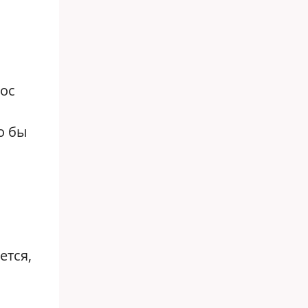
фос
о бы
ется,