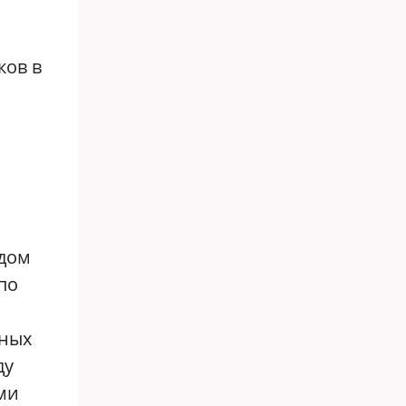
ков в
одом
по
чных
ду
ми