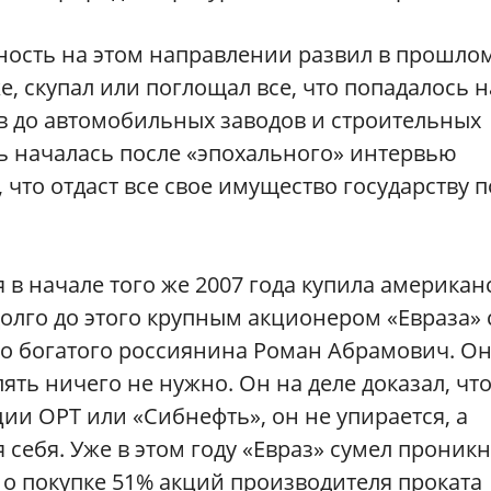
ность на этом направлении развил в прошло
е, скупал или поглощал все, что попадалось н
ов до автомобильных заводов и строительных
ь началась после «эпохального» интервью
л, что отдаст все свое имущество государству п
я в начале того же 2007 года купила америка
адолго до этого крупным акционером «Евраза» 
го богатого россиянина Роман Абрамович. Он
ять ничего не нужно. Он на деле доказал, что
ции ОРТ или «Сибнефть», он не упирается, а
я себя. Уже в этом году «Евраз» сумел проник
о покупке 51% акций производителя проката