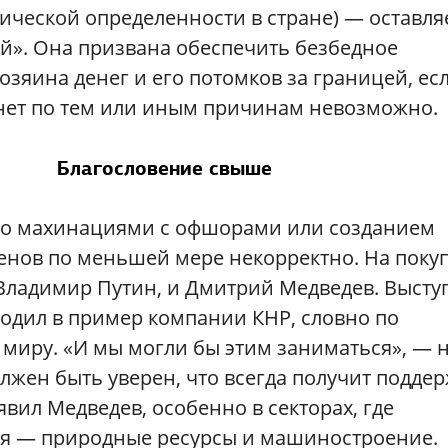
тической определенности в стране) — оставля
ай». Она призвана обеспечить безбедное
озяина денег и его потомков за границей, есл
нет по тем или иным причинам невозможно.
Благословение свыше
но махинациями с офшорами или созданием
енов по меньшей мере некорректно. На поку
 Владимир Путин, и Дмитрий Медведев. Высту
одил в пример компании КНР, словно по
миру. «И мы могли бы этим заниматься», — 
лжен быть уверен, что всегда получит подде
вил Медведев, особенно в секторах, где
ия — природные ресурсы и машиностроение.