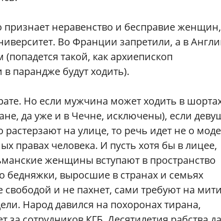
 признает неравенство и бесправие женщин,
университет. Во Франции запретили, а в Англ
 (попадется такой, как архиепископ
 в парандже будут ходить).
рате. Но если мужчина может ходить в шортах
не, да уже и в Чечне, исключены), если деву
 растерзают на улице, то речь идет не о моде
х правах человека. И пусть хотя бы в лицее,
ьманские женщины вступают в пространство
что бедняжки, выросшие в странах и семьях
 свободой и не пахнет, сами требуют на мит
дели. Народ давился на похоронах тирана,
ет за сотрудников КГБ. Десятилетия рабства д