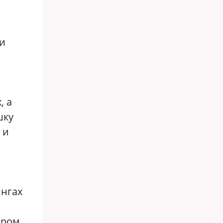
ии
, а
шку
 и
ингах
аром