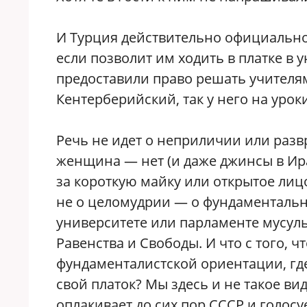
И Турция действительно официально
если позволит им ходить в платке в 
предоставили право решать учителям
Кентерберийский, так у него на уроки
Речь не идет о неприличии или разв
женщина — нет (и даже джинсы в Ира
за короткую майку или открытое лицо
не о целомудрии — о фундаментальны
университете или парламенте мусул
Равенства и Свободы. И что с того, 
фундаменталистской ориентации, где
свой платок? Мы здесь и не такое ви
оплакивает до сих пор СССР и голосу