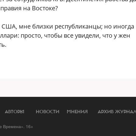
справия на Востоке?
 США, мне близки республиканцы; но иногда
ллари: просто, чтобы все увидели, что у жен
ь.
АВТОРЫ
НОВОСТИ
МНЕНИЯ
АРХИВ ЖУРНА
 Времена». 16+