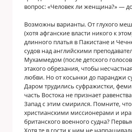
вопрос: «Человек ли женщина?» — до 
Возможны варианты. От глухого меш
(хотя афганские власти никого к это
длинного платья в Пакистане и Чеч
судов над английскими преподават
Мухаммедом (после детского голосов
этакого обрезания, чтобы несчастная
любви. Но от косынки до паранджи 
Даром трудились суфражистки, фемин
часть Востока не признает равенств
Запад с этим смирился. Помните, ч
христианскими миссионерами и ира
британского военного судна? Первым
Хотя те в гости к ним не напрашивал