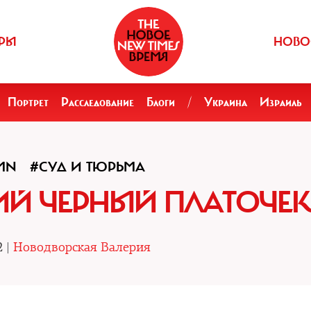
РЫ
НОВО
Портрет
Расследование
Блоги
/
Украина
Израиль
MN
#СУД И ТЮРЬМА
Й ЧЕРНЫЙ ПЛАТОЧЕК
2 |
Новодворская Валерия