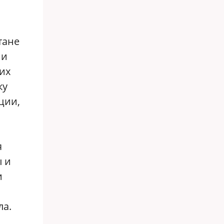
тане
 и
их
ку
ции,
я
ы и
и
ла.