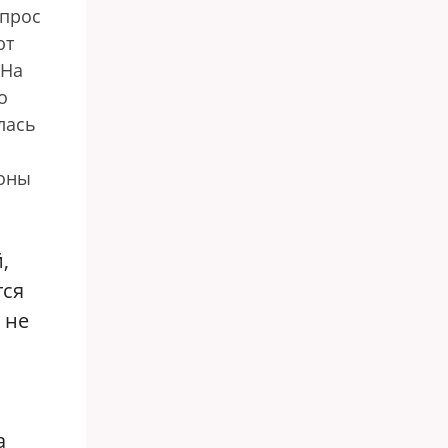
опрос
ют
 На
о
лась
роны
,
тся
 не
а