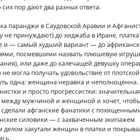
сих пор дают два разных ответа.
ка паранджи в Саудовской Аравии и Афганис
му не принуждают) до хиджаба в Иране, платка
не и — самый худший вариант — до африканск
елями, посмевшими назвать плюшевую игруш
ания), или даже до калечащей девушку опера
 не могла получать удовольствие от плотской
суть одна: женщина неравна и неполноценна.
истки и просто прогрессистки: значительна
а между мужчиной и женщиной и хочет, чтоб
то сделали афганские фанатики с похищенным
нские силовики — с захваченным экипажем
 делом закутали женщин в платки и покрыва
ись.