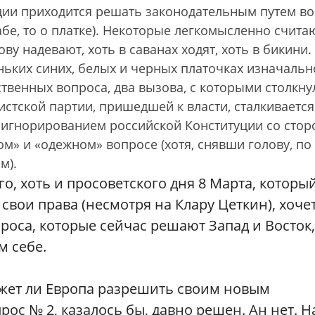
рции приходится решать законодательным путем в
жабе, то о платке). Некоторые легкомысленно счита
ову надевают, хоть в саванах ходят, хоть в бикини.
еньких синих, белых и черных платочках изначальн
твенных вопроса, два вызова, с которыми столкну
истской партии, пришедшей к власти, сталкивается
м игнорированием российской Конституции со сто
м» и «одежном» вопросе (хотя, снявши голову, по
м).
о, хоть и просоветского дня 8 Марта, который
свои права (несмотря на Клару Цеткин), хоче
роса, которые сейчас решают Запад и Восток,
м себе.
ожет ли Европа разрешить своим новым
ос № 2, казалось бы, давно решен. Ан нет. Н