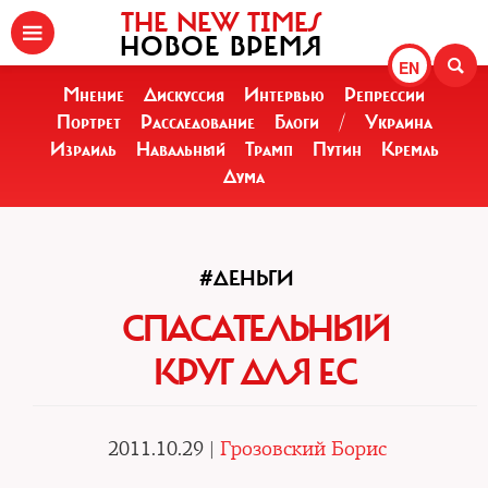
THE NEW TIMES
НОВОЕ ВРЕМЯ
EN
Мнение
Дискуссия
Интервью
Репрессии
Портрет
Расследование
Блоги
/
Украина
Израиль
Навальный
Трамп
Путин
Кремль
Дума
#ДЕНЬГИ
СПАСАТЕЛЬНЫЙ
КРУГ ДЛЯ ЕС
2011.10.29 |
Грозовский Борис