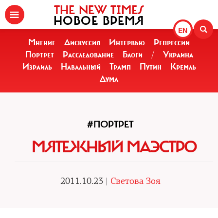
THE NEW TIMES
НОВОЕ ВРЕМЯ
EN
Мнение
Дискуссия
Интервью
Репрессии
Портрет
Расследование
Блоги
/
Украина
Израиль
Навальный
Трамп
Путин
Кремль
Дума
#ПОРТРЕТ
МЯТЕЖНЫЙ МАЭСТРО
2011.10.23 |
Светова Зоя