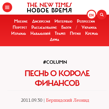
THE NEW TIMES
НОВОЕ ВРЕМЯ
EN
Мнение
Дискуссия
Интервью
Репрессии
Портрет
Расследование
Блоги
/
Украина
Израиль
Навальный
Трамп
Путин
Кремль
Дума
#COLUMN
ПЕСНЬ О КОРОЛЕ
ФИНАНСОВ
2011.09.30 |
Бершидский Леонид