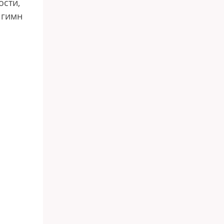
ости,
 гимн