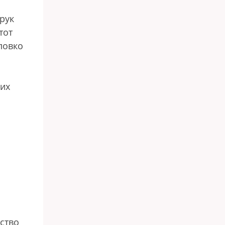
рук
тот
ловко
 их
ство