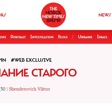
ORS
NEWS
ions
Portrait
Investigation
Blogs
/
Ukraine
Israel
MN
#WEB EXCLUSIVE
АНИЕ СТАРОГО
.30 |
Shenderovich Viktor