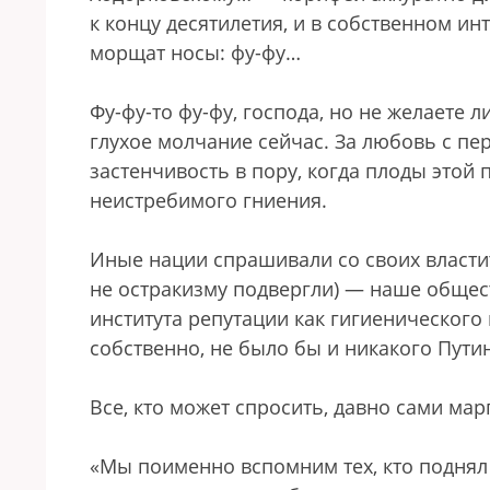
к концу десятилетия, и в собственном и
морщат носы: фу-фу…
Фу-фу-то фу-фу, господа, но не желаете 
глухое молчание сейчас. За любовь с пе
застенчивость в пору, когда плоды этой 
неистребимого гниения.
Иные нации спрашивали со своих властит
не остракизму подвергли) — наше обществ
института репутации как гигиеническог
собственно, не было бы и никакого Пути
Все, кто может спросить, давно сами мар
«Мы поименно вспомним тех, кто поднял 