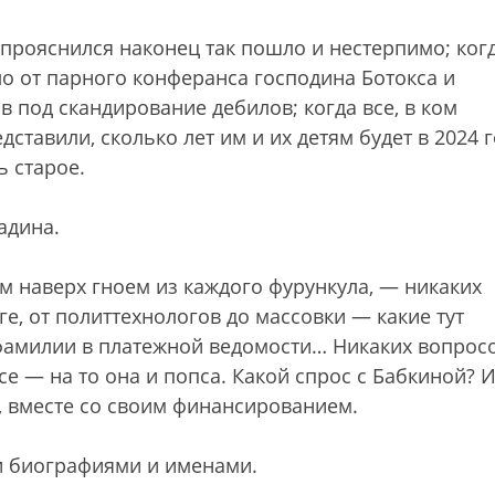
 прояснился наконец так пошло и нестерпимо; ког
ло от парного конферанса господина Ботокса и
 под скандирование дебилов; когда все, в ком
дставили, сколько лет им и их детям будет в 2024 
ь старое.
адина.
м наверх гноем из каждого фурункула, — никаких
ге, от политтехнологов до массовки — какие тут
 фамилии в платежной ведомости… Никаких вопросо
е — на то она и попса. Какой спрос с Бабкиной? 
я, вместе со своим финансированием.
и биографиями и именами.