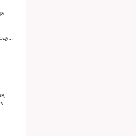
да
году…
в,
Из