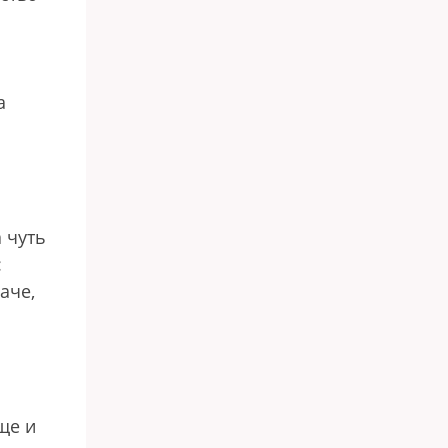
а
 чуть
:
аче,
ще и