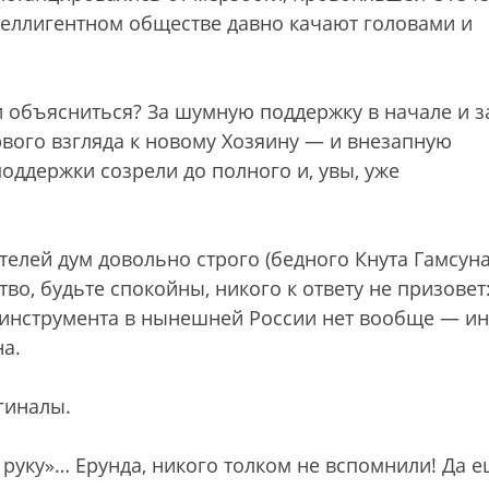
нтеллигентном обществе давно качают головами и
ли объясниться? За шумную поддержку в начале и з
рвого взгляда к новому Хозяину — и внезапную
поддержки созрели до полного и, увы, уже
елей дум довольно строго (бедного Кнута Гамсуна
о, будьте спокойны, никого к ответу не призовет
о инструмента в нынешней России нет вообще — ин
на.
гиналы.
руку»… Ерунда, никого толком не вспомнили! Да е