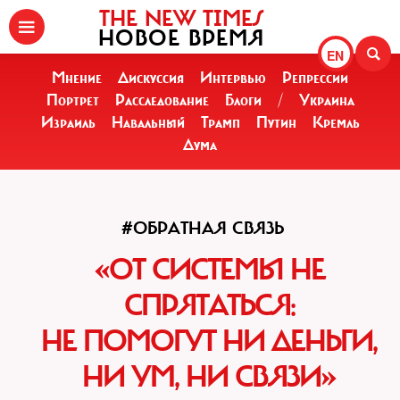
THE NEW TIMES
НОВОЕ ВРЕМЯ
EN
Мнение
Дискуссия
Интервью
Репрессии
Портрет
Расследование
Блоги
/
Украина
Израиль
Навальный
Трамп
Путин
Кремль
Дума
#ОБРАТНАЯ СВЯЗЬ
«ОТ СИСТЕМЫ НЕ
СПРЯТАТЬСЯ:
НЕ ПОМОГУТ НИ ДЕНЬГИ,
НИ УМ, НИ СВЯЗИ»