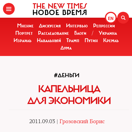
THE NEW TIMES
НОВОЕ ВРЕМЯ
EN
Мнение
Дискуссия
Интервью
Репрессии
Портрет
Расследование
Блоги
/
Украина
Израиль
Навальный
Трамп
Путин
Кремль
Дума
#ДЕНЬГИ
КАПЕЛЬНИЦА
ДЛЯ ЭКОНОМИКИ
2011.09.03 |
Грозовский Борис