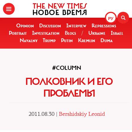
THE NEW TIMES
НОВОЕ ВРЕМЯ
РУ
Opinion
Discussion
Interview
Repressions
Portrait
Investigation
Blogs
/
Ukraine
Israel
Navalny
Trump
Putin
Kremlin
Duma
#COLUMN
ПОЛКОВНИК И ЕГО
ПРОБЛЕМЫ
2011.08.30 |
Bershidskiy Leonid