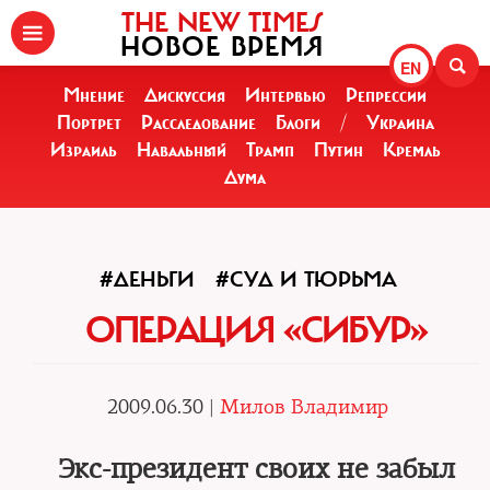
THE NEW TIMES
НОВОЕ ВРЕМЯ
EN
Мнение
Дискуссия
Интервью
Репрессии
Портрет
Расследование
Блоги
/
Украина
Израиль
Навальный
Трамп
Путин
Кремль
Дума
#ДЕНЬГИ
#СУД И ТЮРЬМА
ОПЕРАЦИЯ «СИБУР»
2009.06.30 |
Милов Владимир
Экс-президент своих не забыл