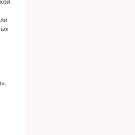
ской
ели
ных
».