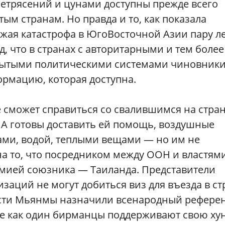
етрясений и цунами доступны прежде всего
тым странам. Но правда и то, как показала
жая катастрофа в ЮгоВосточной Азии пару л
д, что в странах с авторитарными и тем более
рытыми политическими системами чиновник
ормацию, которая доступна.
 сможет справиться со свалившимся на стра
А готовы доставить ей помощь, воздушные
ами, водой, теплыми вещами — но им не
на то, что посредником между ООН и властям
ией союзника — Таиланда. Представители
аций не могут добиться виз для въезда в ст
сти Мьянмы назначили всенародный референ
се как один бирманцы поддерживают свою хун