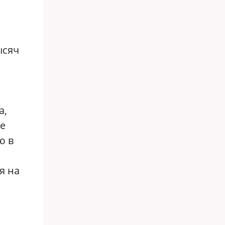
ысяч
а,
не
ю в
я на