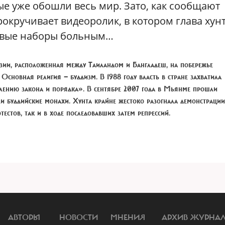
ые уже обошли весь мир. Зато, как сообщают
рокручивает видеоролик, в котором глава хун
товые наборы больным…
и, расположенная между Таиландом и Бангладеш, на побережье
 Основная религия — буддизм. В 1988 году власть в стране захватила
лению закона и порядка». В сентябре 2007 года в Мьянме прошли
и буддийские монахи. Хунта крайне жестоко разогнала демонстрации
естов, так и в ходе последовавших затем репрессий.
АВТОРЫ
НОВОСТИ
МНЕНИЯ
АРХИВ ЖУРНА