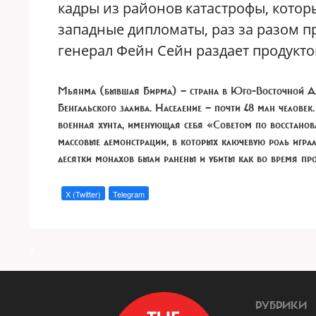
кадры из районов катастрофы, котор
западные дипломаты, раз за разом п
генерал Фейн Сейн раздает продук
Мьянма (бывшая Бирма) — страна в Юго-Восточной Ази
Бенгальского залива. Население — почти 48 млн человек.
военная хунта, именующая себя «Советом по восстанов
массовые демонстрации, в которых ключевую роль играл
десятки монахов были ранены и убиты как во время прот
X (Twitter)
Telegram
a
РУБРИКИ