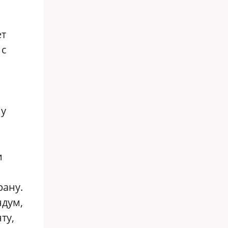
ет
 с
и
ну
и
рану.
дум,
ту,