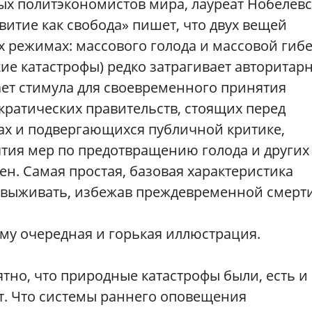
ых политэкономистов мира, лауреат Нобелев
звитие как свобода» пишет, что двух вещей
х режимах: массового голода и массовой гиб
кие катастрофы) редко затрагивает авторитар
ает стимула для своевременного принятия
кратических правительств, стоящих перед
х и подвергающихся публичной критике,
тия мер по предотвращению голода и других
ен. Самая простая, базовая характеристика
а выживать, избежав преждевременной смерти
у очередная и горькая иллюстрация.
тно, что природные катастрофы были, есть и
т. Что системы раннего оповещения