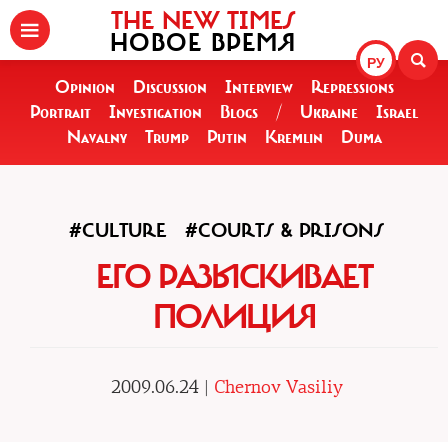
THE NEW TIMES
НОВОЕ ВРЕМЯ
РУ
Opinion
Discussion
Interview
Repressions
Portrait
Investigation
Blogs
/
Ukraine
Israel
Navalny
Trump
Putin
Kremlin
Duma
#CULTURE
#COURTS & PRISONS
ЕГО РАЗЫСКИВАЕТ
ПОЛИЦИЯ
2009.06.24 |
Chernov Vasiliy